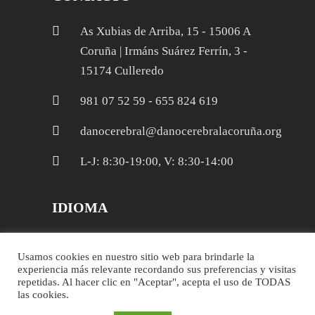
As Xubias de Arriba, 15 - 15006 A
Coruña | Irmáns Suárez Ferrín, 3 -
15174 Culleredo
981 07 52 59 - 655 824 619
danocerebral@danocerebralacoruña.org
L-J: 8:30-19:00, V: 8:30-14:00
IDIOMA
Galego
Usamos cookies en nuestro sitio web para brindarle la
experiencia más relevante recordando sus preferencias y visitas
Español
repetidas. Al hacer clic en "Aceptar", acepta el uso de TODAS
las cookies.