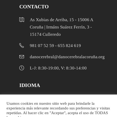
CONTACTO
As Xubias de Arriba, 15 - 15006 A
Coruña | Irmáns Suárez Ferrín, 3 -
15174 Culleredo
981 07 52 59 - 655 824 619
danocerebral@danocerebralacoruña.org
L-J: 8:30-19:00, V: 8:30-14:00
IDIOMA
Galego
Usamos cookies en nuestro sitio web para brindarle la
experiencia más relevante recordando sus preferencias y visitas
Español
repetidas. Al hacer clic en "Aceptar", acepta el uso de TODAS