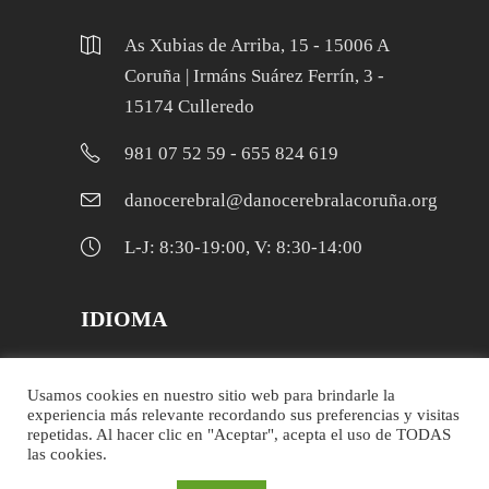
As Xubias de Arriba, 15 - 15006 A
Coruña | Irmáns Suárez Ferrín, 3 -
15174 Culleredo
981 07 52 59 - 655 824 619
danocerebral@danocerebralacoruña.org
L-J: 8:30-19:00, V: 8:30-14:00
IDIOMA
Galego
Usamos cookies en nuestro sitio web para brindarle la
experiencia más relevante recordando sus preferencias y visitas
Español
repetidas. Al hacer clic en "Aceptar", acepta el uso de TODAS
las cookies.