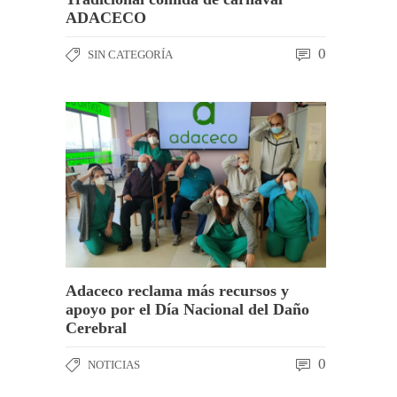
ADACECO
0
SIN CATEGORÍA
Adaceco reclama más recursos y
apoyo por el Día Nacional del Daño
Cerebral
0
NOTICIAS