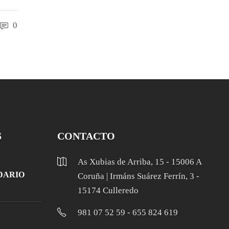
0
S
CONTACTO
As Xubias de Arriba, 15 - 15006 A
DARIO
Coruña | Irmáns Suárez Ferrín, 3 -
15174 Culleredo
981 07 52 59 - 655 824 619