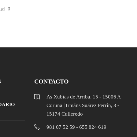
0
S
CONTACTO
As Xubias de Arriba, 15 - 15006 A
DARIO
Coruña | Irmáns Suárez Ferrín, 3 -
15174 Culleredo
981 07 52 59 - 655 824 619