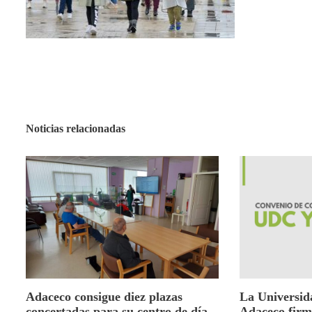
Noticias relacionadas
Adaceco consigue diez plazas
La Universid
concertadas para su centro de día
Adaceco firm