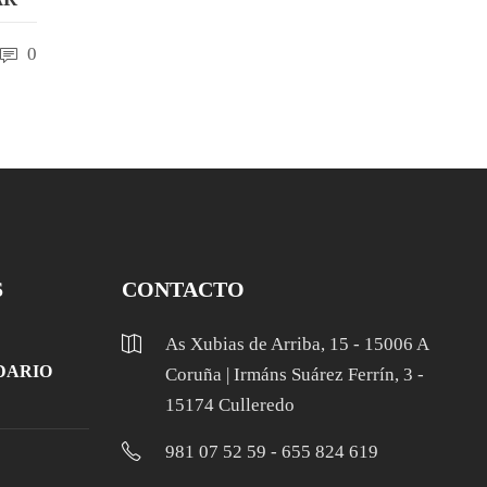
0
S
CONTACTO
As Xubias de Arriba, 15 - 15006 A
DARIO
Coruña | Irmáns Suárez Ferrín, 3 -
15174 Culleredo
981 07 52 59 - 655 824 619