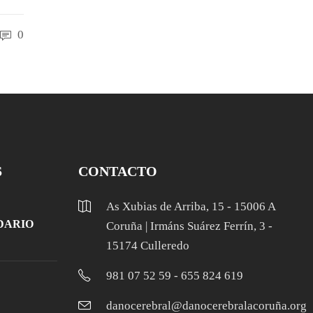
0
S
CONTACTO
As Xubias de Arriba, 15 - 15006 A
DARIO
Coruña | Irmáns Suárez Ferrín, 3 -
15174 Culleredo
981 07 52 59 - 655 824 619
danocerebral@danocerebralacoruña.org