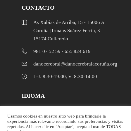
CONTACTO
As Xubias de Arriba, 15 - 15006 A
Coruña | Irmáns Suárez Ferrín, 3 -
15174 Culleredo
981 07 52 59 - 655 824 619
danocerebral@danocerebralacoruña.org
L-J: 8:30-19:00, V: 8:30-14:00
IDIOMA
Galego
Usamos cookies en nuestro sitio web para brindarle la
experiencia más relevante recordando sus preferencias y visitas
Español
repetidas. Al hacer clic en "Aceptar", acepta el uso de TODAS