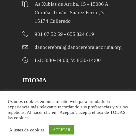
As Xubias de Arriba, 15 - 15006 A
Coruña | Irmáns Suárez Ferrín, 3 -
15174 Culleredo
981 07 52 59 - 655 824 619
danocerebral@danocerebralacoruña.org
L-J: 8:30-19:00, V: 8:30-14:00
IDIOMA
Galego
Usamos cookies en nuestro sitio web para brindarle la
experiencia más relevante recordando sus preferencias y visitas
Español
repetidas. Al hacer clic en "Aceptar", acepta el uso de TODAS
las cookies.
Ajustes de cookies
ACEPTAR