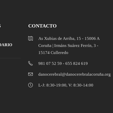
S
CONTACTO
As Xubias de Arriba, 15 - 15006 A
DARIO
Coruña | Irmáns Suárez Ferrín, 3 -
15174 Culleredo
981 07 52 59 - 655 824 619
danocerebral@danocerebralacoruña.org
L-J: 8:30-19:00, V: 8:30-14:00