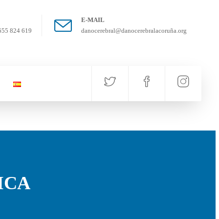
E-MAIL
655 824 619
danocerebral@danocerebralacoruña.org
ICA