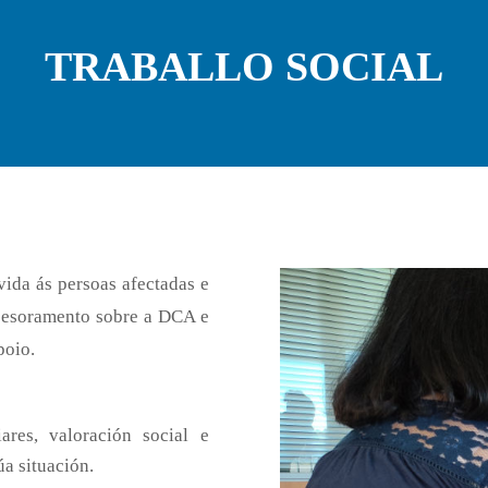
TRABALLO SOCIAL
vida ás persoas afectadas e
 asesoramento sobre a DCA e
poio.
res, valoración social e
úa situación.