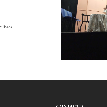
iliares.
S
CONTACTO